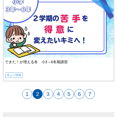
できた！が増える冬 小3～6冬期講習
耳より情報
1
2
3
4
5
6
7