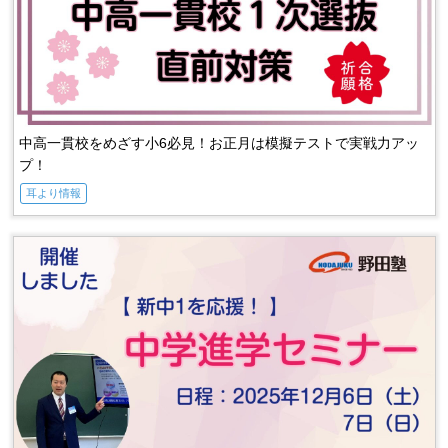
中高一貫校をめざす小6必見！お正月は模擬テストで実戦力アッ
プ！
耳より情報