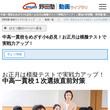
野田塾トップページ
中高一貫校をめざす小6必見！お正月は模擬テストで実戦力アップ！｜愛知の学習塾 野田塾 動画ライブラリ
【野田塾 動画ライブラリ】トップ
動画一覧
中高一貫校をめざす小6必見！お正月は模擬テ
ひとつ前のページへ戻る
中高一貫校をめざす小6必見！お正月は模擬テストで
実戦力アップ！
耳より情報
お正月は模擬テストで実戦力アップ！
中高一貫校１次選抜直前対策