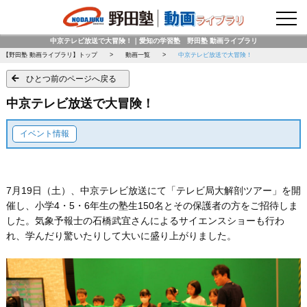
野田塾トップページ
中京テレビ放送で大冒険！｜愛知の学習塾 野田塾 動画ライブラリ
【野田塾 動画ライブラリ】トップ
動画一覧
中京テレビ放送で大冒険！
ひとつ前のページへ戻る
中京テレビ放送で大冒険！
イベント情報
7月19日（土）、中京テレビ放送にて「テレビ局大解剖ツアー」を開
催し、小学4・5・6年生の塾生150名とその保護者の方をご招待しま
した。気象予報士の石橋武宜さんによるサイエンスショーも行わ
れ、学んだり驚いたりして大いに盛り上がりました。