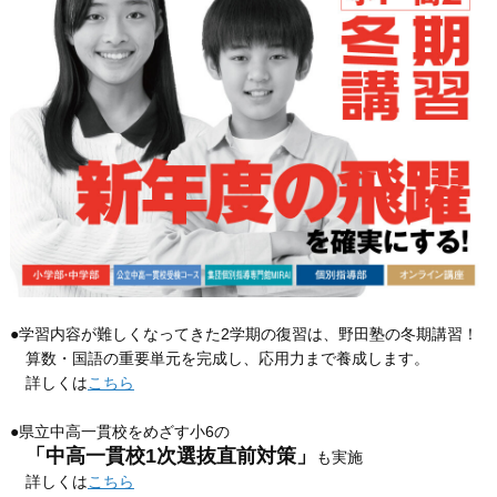
●学習内容が難しくなってきた2学期の復習は、野田塾の冬期講習！
算数・国語の重要単元を完成し、応用力まで養成します。
詳しくは
こちら
●県立中高一貫校をめざす小6の
「中高一貫校1次選抜直前対策」
も実施
詳しくは
こちら