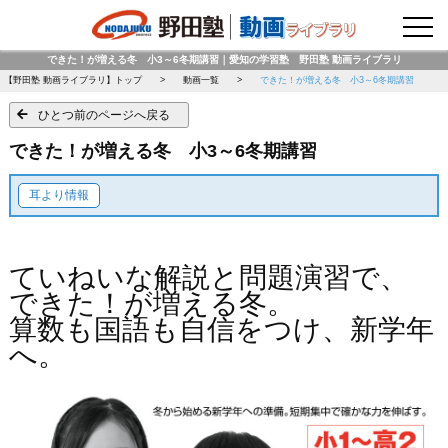
野田塾トップページ
できた！が増える冬 小3～6冬期講習｜愛知の学習塾 野田塾 動画ライブラリ
【野田塾 動画ライブラリ】トップ
動画一覧
できた！が増える冬 小3～6冬期講習
ひとつ前のページへ戻る
できた！が増える冬 小3～6冬期講習
耳より情報
ていねいな解説と問題演習で、
できた！が増える冬。
算数も国語も自信をつけ、新学年
へ。