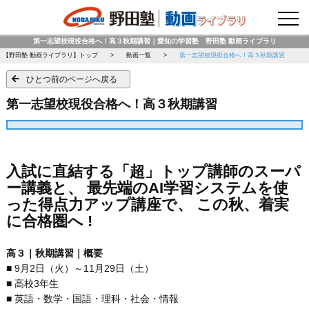
野田塾トップページ
第一志望校現役合格へ！高３秋期講習｜愛知の学習塾 野田塾 動画ライブラリ
【野田塾 動画ライブラリ】トップ
動画一覧
第一志望校現役合格へ！高３秋期講習
ひとつ前のページへ戻る
第一志望校現役合格へ！高３秋期講習
入試に直結する「超」トップ講師のスーパ
ー講義と、 最先端のAI学習システムを使
った得点力アップ講座で、 この秋、着実
に合格圏へ !
高３｜秋期講習｜概要
■ 9月2日（火）～11月29日（土）
■ 高校3年生
■ 英語・数学・国語・理科・社会・情報