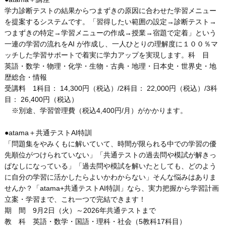
学力診断テストの結果からつまずきの原因に合わせた学習メニュー
を提案するシステムです。「習得したい範囲の設定→診断テスト→
つまずきの特定→学習メニューの作成→授業→宿題で定着」という
一連の学習の流れをAI が作成し、一人ひとりの理解度に１００％マ
ッチした学習サポートで着実に学力アップを実現します。科 目
英語・数学・物理・化学・生物・古典・地理・日本史・世界史・地
歴総合・情報
受講料 1科目： 14,300円（税込）/2科目： 22,000円（税込）/3科
目： 26,400円（税込）
※別途、学習管理費（税込4,400円/月）がかかります。
●atama＋共通テストAI特訓
「問題集をやみくもに解いていて、時間が限られる中での学習の優
先順位がつけられていない」「共通テストの過去問や模試が解きっ
ぱなしになっている」「過去問や模試を解いたとしても、どのよう
に自分の学習に活かしたらよいかわからない」そんな悩みはありま
せんか？「atama
+
共通テストAI特訓」なら、実力把握から学習計画
立案・学習まで、これ一つで完結できます！
期 間 9月2日（火）～2026年共通テストまで
教 科 英語・数学・国語・理科・社会（5教科17科目）