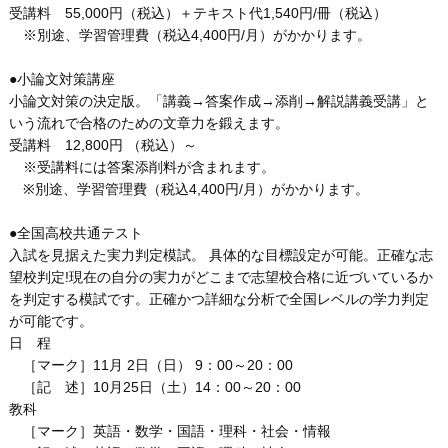
受講料 55,000円（税込）＋テキスト代1,540円/冊（税込）
※別途、学習管理費（税込4,400円/月）がかかります。
●小論文対策講座
小論文対策の決定版。「講義→答案作成→添削→解説講義受講」と
いう流れで合格のための文章力を鍛えます。
受講料 12,800円 （税込）～
※受講料には答案添削料が含まれます。
※別途、学習管理費（税込4,400円/月）がかかります。
●全国高校共通テスト
入試を見据えた実力判定模試。 具体的な目標設定が可能。正確な志
望校判定!現在の自分の実力がどこまで志望校合格に近づいているか
を判定する模試です。正確かつ詳細な分析で全国レベルの学力判定
が可能です。
日 程
［マーク］11月 2日（日） 9：00～20：00
［記 述］10月25日（土）14：00～20：00
教科
［マーク］英語・数学・国語・理科・社会・情報