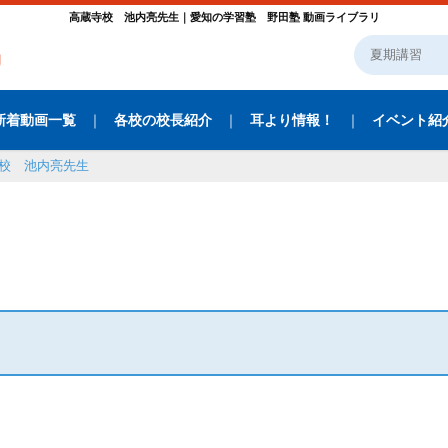
高蔵寺校 池内亮先生｜愛知の学習塾 野田塾 動画ライブラリ
新着動画一覧
各校の校長紹介
耳より情報！
イベント紹
校 池内亮先生
生