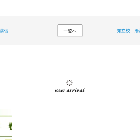
講習
知立校 湯
一覧へ