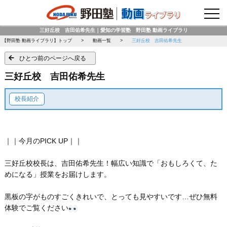
野田塾トップページ
三好丘校 吉田佑希先生｜愛知の学習塾 野田塾 動画ライブラリ
【野田塾 動画ライブラリ】トップ
動画一覧
三好丘校 吉田佑希先生
ひとつ前のページへ戻る
三好丘校 吉田佑希先生
校長紹介
｜｜今月のPICK UP｜｜
三好丘校校長は、吉田佑希先生！幅広い知識で「おもしろくて、た
めになる」授業をお届けします。
黒板の字がものすごくきれいで、とっても見やすいです…ぜひ無料
体験でご覧ください