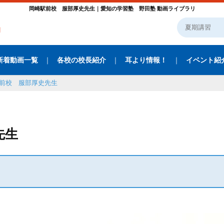
岡崎駅前校 服部厚史先生｜愛知の学習塾 野田塾 動画ライブラリ
新着動画一覧
各校の校長紹介
耳より情報！
イベント紹
前校 服部厚史先生
史先生