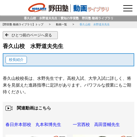
野田塾トップページ
香久山校 水野道夫先生｜愛知の学習塾 野田塾 動画ライブラリ
【野田塾 動画ライブラリ】トップ
動画一覧
香久山校 水野道夫先生
ひとつ前のページへ戻る
香久山校 水野道夫先生
校長紹介
香久山校校長は、水野先生です。高校入試、大学入試に詳しく、将
来を見据えた進路指導に定評があります。パワフルな授業にもご期
待ください。
関連動画はこちら
春日井本部校 丸本和博先生
一宮西校 高田晋輔先生